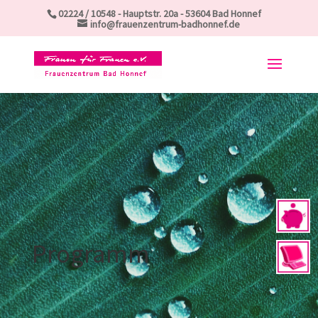
Skip
02224 / 10548 - Hauptstr. 20a - 53604 Bad Honnef
to
info@frauenzentrum-badhonnef.de
content
Programm