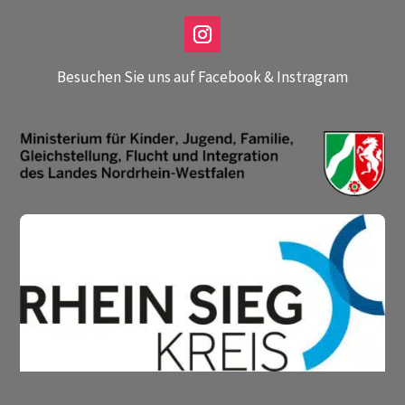
h
rc
t
le
ci
ic
rc
o
le
n
ic
Besuchen Sie uns auf Facebook & Instragram
o
n