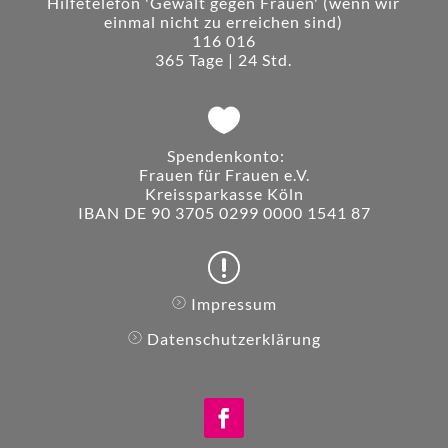
Hilfetelefon 'Gewalt gegen Frauen' (wenn wir
einmal nicht zu erreichen sind)
116 016
365 Tage | 24 Std.

Spendenkonto:
Frauen für Frauen e.V.
Kreissparkasse Köln
IBAN DE 90 3705 0299 0000 1541 87
r
Impressum
ar
r
Datenschutzerklärung
o
ar
w
r
ri
o
g
w
h
ri
t
g
ci