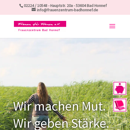
Skip
02224 / 10548 - Hauptstr. 20a - 53604 Bad Honnef
to
info@frauenzentrum-badhonnef.de
content
Wir machen Mut.
Wir geben Stärke.