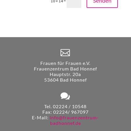
Senden
=
10 + 14

Frauen für Frauen e.V.
Frauenzentrum Bad Honnef
Hauptstr. 20a
53604 Bad Honnef

Tel. 02224 / 10548
Fax: 02224/ 967097
E-Mail:
info@frauenzentrum-
badhonnef.de